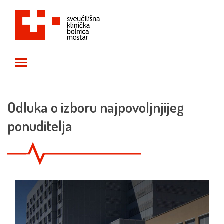
Toggle main menu visibility
Odluka o izboru najpovoljnjijeg
ponuditelja