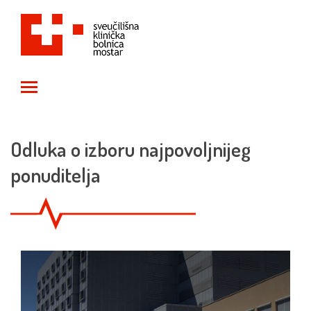
Toggle main menu visibility
Odluka o izboru najpovoljnijeg
ponuditelja