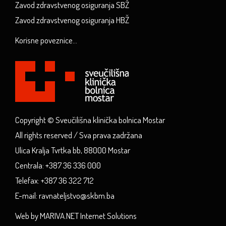
Zavod zdravstvenog osiguranja SBŽ
Zavod zdravstvenog osiguranja HBŽ
Korisne poveznice...
Copyright © Sveučilišna klinička bolnica Mostar
All rights reserved / Sva prava zadržana
Ulica Kralja Tvrtka bb, 88000 Mostar
Centrala: +387 36 336 000
Telefax: +387 36 322 712
E-mail: ravnateljstvo@skbm.ba
Web by MARIVA.NET Internet Solutions