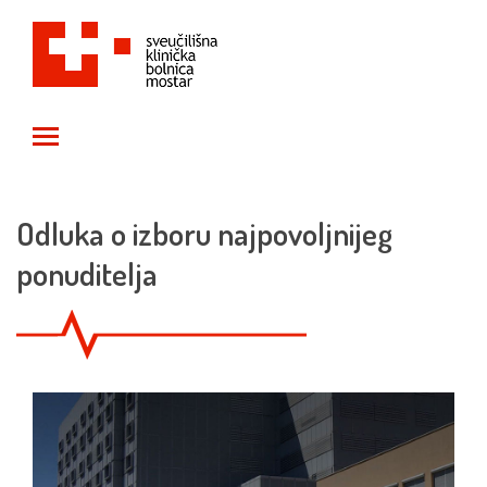
Toggle main menu visibility
Odluka o izboru najpovoljnijeg
ponuditelja