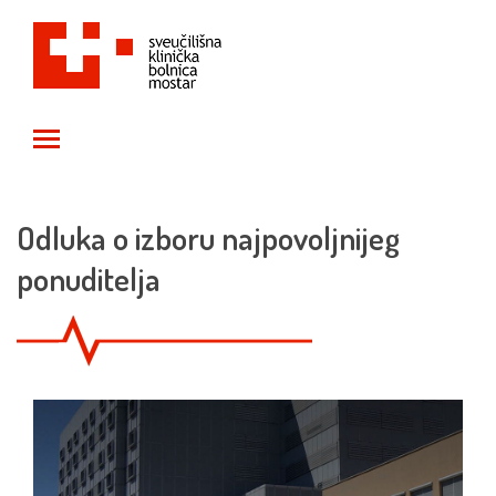
Toggle main menu visibility
Odluka o izboru najpovoljnijeg
ponuditelja