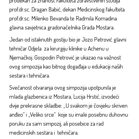
prodekan za znanost Fakulteta zdravstvenih studija
prof.dr.sc. Dragan Babić, dekan Medicinskog fakulteta
prof.dr.sc. Milenko Bevanda te Radmila Komadina
glavna savjetnica gradonačelnika Grada Mostara.
Jedan od istaknutih gostiju bio je Jozo Petrović glavni
tehničar Odjela za kirurgiju klinike u Achenu u
Njemačkoj. Gospodin Petrović je ukazao na važnost
ovog simpozija kao bitnog događaja u edukaciji naših
sestara i tehničara.
Svečanost otvaranja ovog simpozija upotpunila je
mlada glazbenica iz Mostara, Lucija Hrstić, izvodeći
dvije prekrasne skladbe: „U svakom je čovjeku skriven
anđeo“ i „Veliko srce“ koje su imale posebnu duhovnu
poruku za sam simpozij, ali posebice za rad
medicinskih sestara i tehničara.