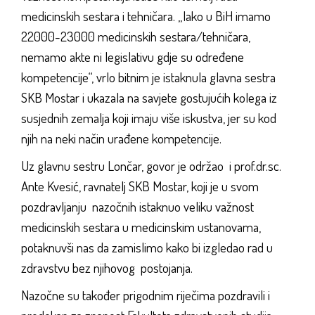
medicinskih sestara i tehničara. „Iako u BiH imamo
22000-23000 medicinskih sestara/tehničara,
nemamo akte ni legislativu gdje su određene
kompetencije“, vrlo bitnim je istaknula glavna sestra
SKB Mostar i ukazala na savjete gostujućih kolega iz
susjednih zemalja koji imaju više iskustva, jer su kod
njih na neki način urađene kompetencije.
Uz glavnu sestru Lončar, govor je održao i prof.dr.sc.
Ante Kvesić, ravnatelj SKB Mostar, koji je u svom
pozdravljanju nazočnih istaknuo veliku važnost
medicinskih sestara u medicinskim ustanovama,
potaknuvši nas da zamislimo kako bi izgledao rad u
zdravstvu bez njihovog postojanja.
Nazočne su također prigodnim riječima pozdravili i