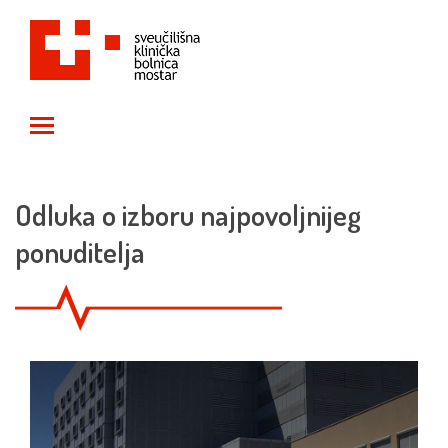
Toggle main menu visibility
Odluka o izboru najpovoljnijeg
ponuditelja