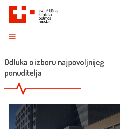
Toggle main menu visibility
Odluka o izboru najpovoljnijeg
ponuditelja