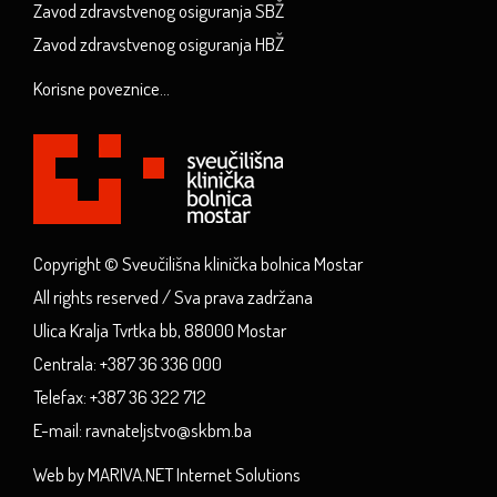
Zavod zdravstvenog osiguranja SBŽ
Zavod zdravstvenog osiguranja HBŽ
Korisne poveznice...
Copyright © Sveučilišna klinička bolnica Mostar
All rights reserved / Sva prava zadržana
Ulica Kralja Tvrtka bb, 88000 Mostar
Centrala: +387 36 336 000
Telefax: +387 36 322 712
E-mail: ravnateljstvo@skbm.ba
Web by MARIVA.NET Internet Solutions