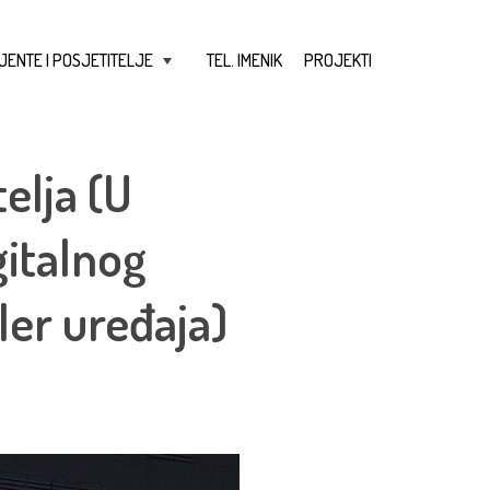
JENTE I POSJETITELJE
TEL. IMENIK
PROJEKTI
+
elja (U
italnog
ler uređaja)