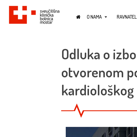
O NAMA
RAVNATEL
+
Odluka o izbo
otvorenom po
kardiološkog 