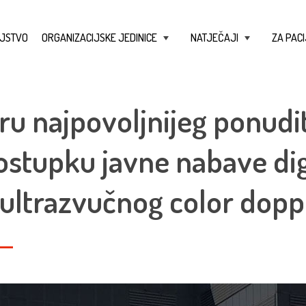
JSTVO
ORGANIZACIJSKE JEDINICE
NATJEČAJI
ZA PACI
+
+
ru najpovoljnijeg ponudit
stupku javne nabave dig
ultrazvučnog color dopp