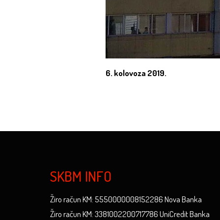
6. kolovoza 2019.
SKBM INFO
Žiro račun KM: 5550000008152286 Nova Banka
Žiro račun KM: 3381002200717786 UniCredit Banka