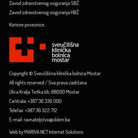
Zavod zdravstvenog osiguranja SBŽ
Zavod zdravstvenog osiguranja HBŽ
Korisne poveznice...
Copyright © Sveučilišna klinička bolnica Mostar
All rights reserved / Sva prava zadržana
Ulica Kralja Tvrtka bb, 88000 Mostar
Centrala: +387 36 336 000
Telefax: +387 36 322 712
E-mail: ravnateljstvo@skbm.ba
Web by MARIVA.NET Internet Solutions