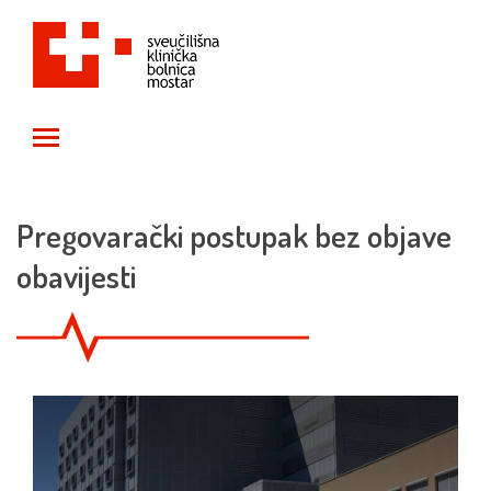
Toggle main menu visibility
Pregovarački postupak bez objave
obavijesti