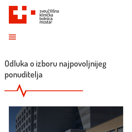
Toggle main menu visibility
Odluka o izboru najpovoljnijeg
ponuditelja