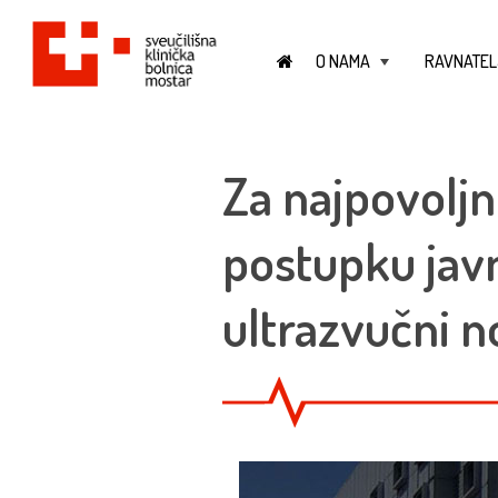
O NAMA
RAVNATEL
+
Za najpovoljn
postupku jav
ultrazvučni 