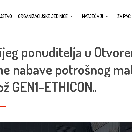
JSTVO
ORGANIZACIJSKE JEDINICE
NATJEČAJI
ZA PACI
+
+
ijeg ponuditelja u Otvo
ne nabave potrošnog mate
nož GEN1-ETHICON..