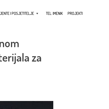
JENTE I POSJETITELJE
TEL. IMENIK
PROJEKTI
+
renom
rijala za