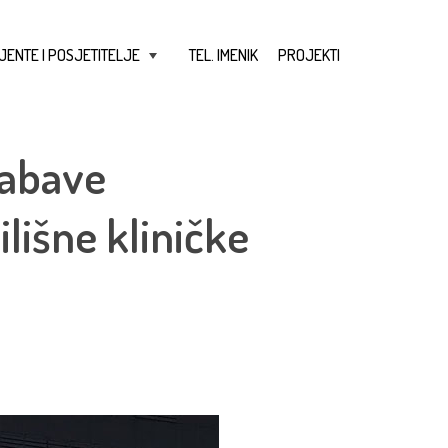
JENTE I POSJETITELJE
TEL. IMENIK
PROJEKTI
+
nabave
lišne kliničke