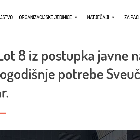
JSTVO
ORGANIZACIJSKE JEDINICE
NATJEČAJI
ZA PACI
+
+
Lot 8 iz postupka javne 
vogodišnje potrebe Sveuči
r.