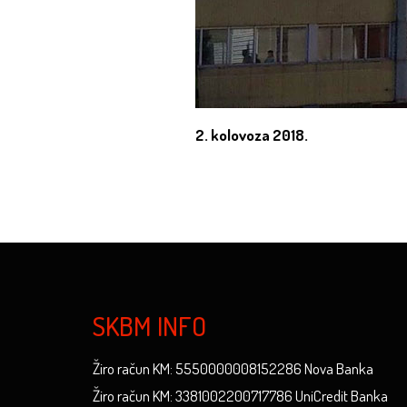
2. kolovoza 2018.
SKBM INFO
Žiro račun KM: 5550000008152286 Nova Banka
Žiro račun KM: 3381002200717786 UniCredit Banka