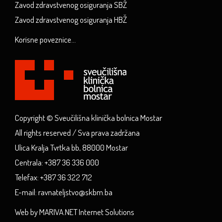
Zavod zdravstvenog osiguranja SBŽ
Zavod zdravstvenog osiguranja HBŽ
Korisne poveznice...
Copyright © Sveučilišna klinička bolnica Mostar
All rights reserved / Sva prava zadržana
Ulica Kralja Tvrtka bb, 88000 Mostar
Centrala: +387 36 336 000
Telefax: +387 36 322 712
E-mail: ravnateljstvo@skbm.ba
Web by MARIVA.NET Internet Solutions