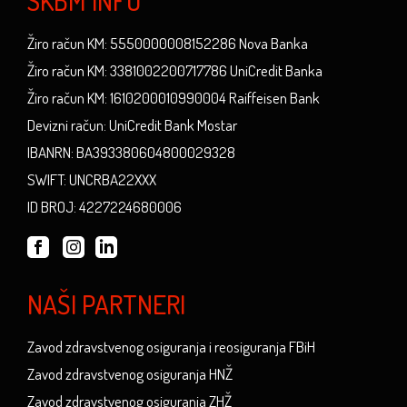
SKBM INFO
Žiro račun KM: 5550000008152286 Nova Banka
Žiro račun KM: 3381002200717786 UniCredit Banka
Žiro račun KM: 1610200010990004 Raiffeisen Bank
Devizni račun: UniCredit Bank Mostar
IBANRN: BA393380604800029328
SWIFT: UNCRBA22XXX
ID BROJ: 4227224680006
NAŠI PARTNERI
Zavod zdravstvenog osiguranja i reosiguranja FBiH
Zavod zdravstvenog osiguranja HNŽ
Zavod zdravstvenog osiguranja ZHŽ