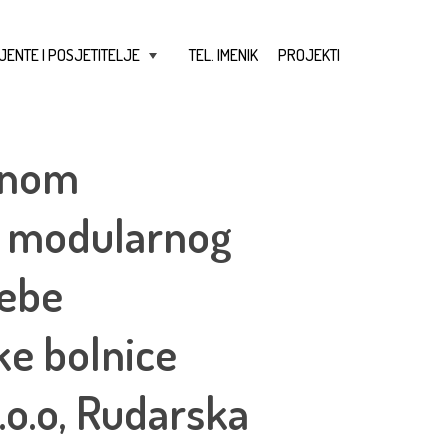
JENTE I POSJETITELJE
TEL. IMENIK
PROJEKTI
+
renom
 i modularnog
rebe
ke bolnice
.o.o, Rudarska