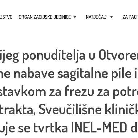
JSTVO
ORGANIZACIJSKE JEDINICE
NATJEČAJI
ZA PACI
+
+
ijeg ponuditelja u Otvo
e nabave sagitalne pile
stavkom za frezu za pot
trakta, Sveučilišne klinič
uje se tvrtka INEL-MED d