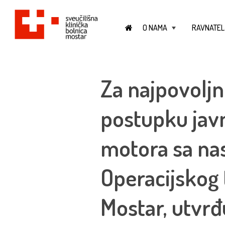
O NAMA
RAVNATEL
+
Za najpovoljn
postupku javn
motora sa na
Operacijskog 
Mostar, utvrđ