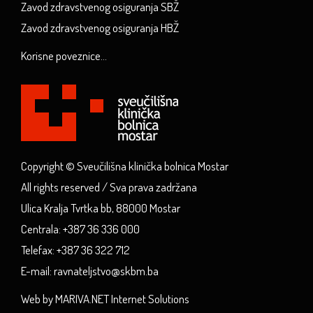
Zavod zdravstvenog osiguranja SBŽ
Zavod zdravstvenog osiguranja HBŽ
Korisne poveznice...
Copyright © Sveučilišna klinička bolnica Mostar
All rights reserved / Sva prava zadržana
Ulica Kralja Tvrtka bb, 88000 Mostar
Centrala: +387 36 336 000
Telefax: +387 36 322 712
E-mail: ravnateljstvo@skbm.ba
Web by MARIVA.NET Internet Solutions