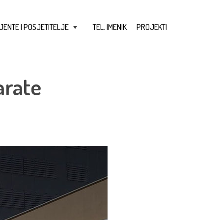
JENTE I POSJETITELJE
TEL. IMENIK
PROJEKTI
+
arate